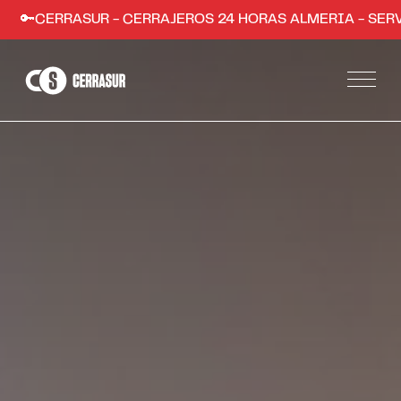
UR - CERRAJEROS 24 HORAS ALMERIA - SERVICIO RÁPIDO
Servicios
Apertura de puertas de hogares y comercios
Instalación de sistemas de seguridad
Apertura de coches en Almería
Trabajos
Zonas
Almería ciudad