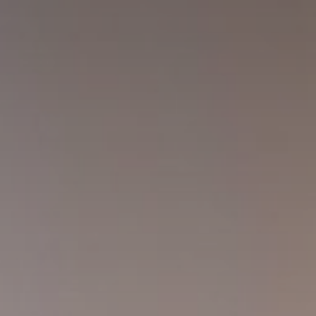
Huércal de Almería
Cerrajero en Retamar
Cerrajero en El Alquián
Aguadulce
Cerrajero en San José
Cerrajero en Benahadux
Roquetas de Mar
El Ejido
Cerrajero en Viator
Cerrajero en Rodalquilar
Cerrajero en Las Negras
Blog
Contacto