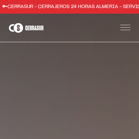
R - CERRAJEROS 24 HORAS ALMERIA - SERVICIO RÁPIDO ,
Servicios
Apertura de puertas de hogares y comercios
Instalación de sistemas de seguridad
Apertura de coches en Almería
Trabajos
Zonas
Almería ciudad