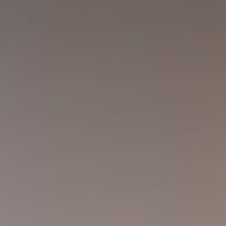
Huércal de Almería
Cerrajero en Retamar
Cerrajero en El Alquián
Aguadulce
Cerrajero en San José
Cerrajero en Benahadux
Roquetas de Mar
El Ejido
Cerrajero en Viator
Cerrajero en Rodalquilar
Cerrajero en Las Negras
Blog
Contacto