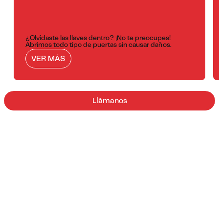
¿Olvidaste las llaves dentro? ¡No te preocupes!
Abrimos todo tipo de puertas sin causar daños.
VER MÁS
Llámanos
¿Por qué elegirnos?
01/