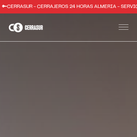
 - CERRAJEROS 24 HORAS ALMERIA - SERVICIO RÁPIDO ,
Servicios
Apertura de puertas de hogares y comercios
Instalación de sistemas de seguridad
Apertura de coches en Almería
Trabajos
Zonas
Almería ciudad