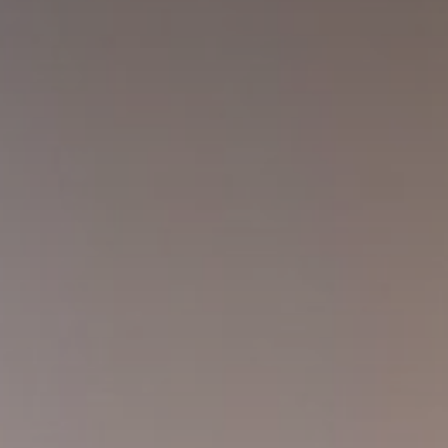
Huércal de Almería
Cerrajero en Retamar
Cerrajero en El Alquián
Aguadulce
Cerrajero en San José
Cerrajero en Benahadux
Roquetas de Mar
El Ejido
Cerrajero en Viator
Cerrajero en Rodalquilar
Cerrajero en Las Negras
Blog
Contacto