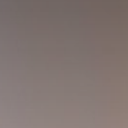
Huércal de Almería
Cerrajero en Retamar
Cerrajero en El Alquián
Aguadulce
Cerrajero en San José
Cerrajero en Benahadux
Roquetas de Mar
El Ejido
Cerrajero en Viator
Cerrajero en Rodalquilar
Cerrajero en Las Negras
Blog
Contacto