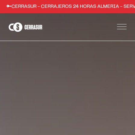
SUR - CERRAJEROS 24 HORAS ALMERIA - SERVICIO RÁPIDO
Servicios
Apertura de puertas de hogares y comercios
Instalación de sistemas de seguridad
Apertura de coches en Almería
Trabajos
Zonas
Almería ciudad