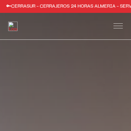
ASUR - CERRAJEROS 24 HORAS ALMERIA - SERVICIO RÁPI
Servicios
Apertura de puertas de hogares y comercios
Instalación de sistemas de seguridad
Apertura de coches en Almería
Trabajos
Zonas
Almería ciudad