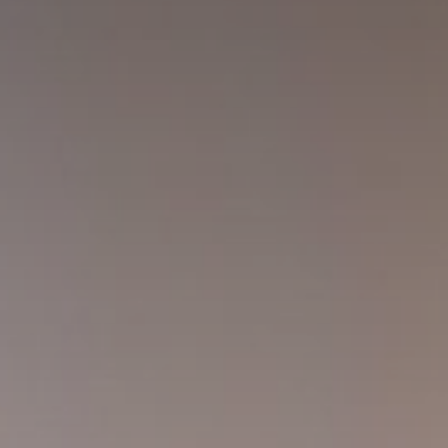
Huércal de Almería
Cerrajero en Retamar
Cerrajero en El Alquián
Aguadulce
Cerrajero en San José
Cerrajero en Benahadux
Roquetas de Mar
El Ejido
Cerrajero en Viator
Cerrajero en Rodalquilar
Cerrajero en Las Negras
Contacto