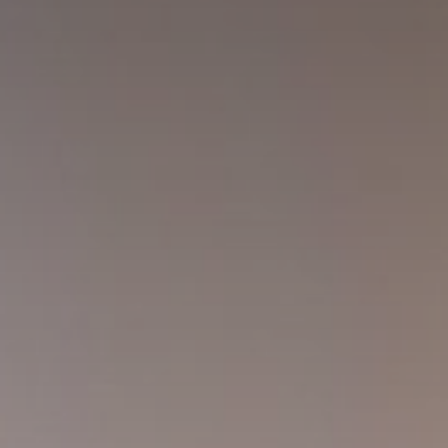
Huércal de Almería
Cerrajero en Retamar
Cerrajero en El Alquián
Aguadulce
Cerrajero en San José
Cerrajero en Benahadux
Roquetas de Mar
El Ejido
Cerrajero en Viator
Cerrajero en Rodalquilar
Cerrajero en Las Negras
Blog
Contacto