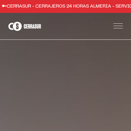
R - CERRAJEROS 24 HORAS ALMERIA - SERVICIO RÁPIDO ,
Servicios
Apertura de puertas de hogares y comercios
Instalación de sistemas de seguridad
Apertura de coches en Almería
Trabajos
Zonas
Almería ciudad