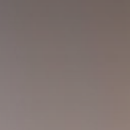
Huércal de Almería
Cerrajero en Retamar
Cerrajero en El Alquián
Aguadulce
Cerrajero en San José
Cerrajero en Benahadux
Roquetas de Mar
El Ejido
Cerrajero en Viator
Cerrajero en Rodalquilar
Cerrajero en Las Negras
Contacto