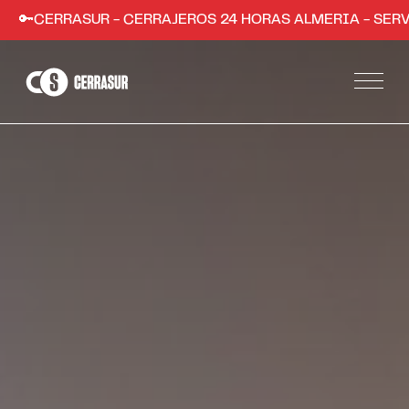
ASUR - CERRAJEROS 24 HORAS ALMERIA - SERVICIO RÁPI
Servicios
Apertura de puertas de hogares y comercios
Instalación de sistemas de seguridad
Apertura de coches en Almería
Trabajos
Zonas
Almería ciudad