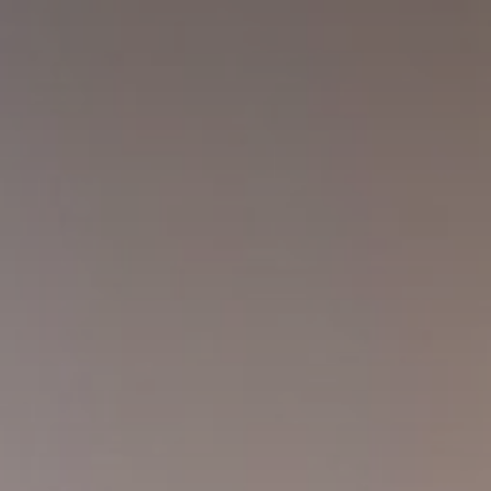
Huércal de Almería
Cerrajero en Retamar
Cerrajero en El Alquián
Aguadulce
Cerrajero en San José
Cerrajero en Benahadux
Roquetas de Mar
El Ejido
Cerrajero en Viator
Cerrajero en Rodalquilar
Cerrajero en Las Negras
Contacto