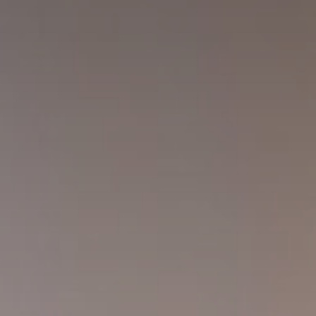
Huércal de Almería
Cerrajero en Retamar
Cerrajero en El Alquián
Aguadulce
Cerrajero en San José
Cerrajero en Benahadux
Roquetas de Mar
El Ejido
Cerrajero en Viator
Cerrajero en Rodalquilar
Cerrajero en Las Negras
Blog
Contacto